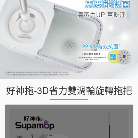
好神拖-3D省力雙渦輪旋轉拖把