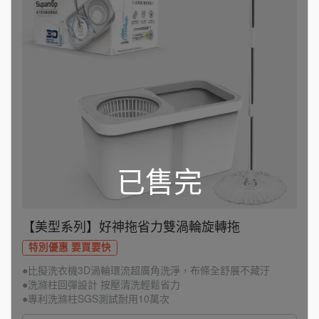
【美型系列】好神拖省力雙渦輪旋轉拖
特別優惠 要買要快
●比擬洗衣機3D渦輪環流超廣角洗淨，布條全舒展不藏汙
●洗滌柱回彈設計 按壓清洗輕鬆省力
●專利洗滌柱SGS測試耐用10萬次
●搭載使用更強韌不銹鋼桿拖把架