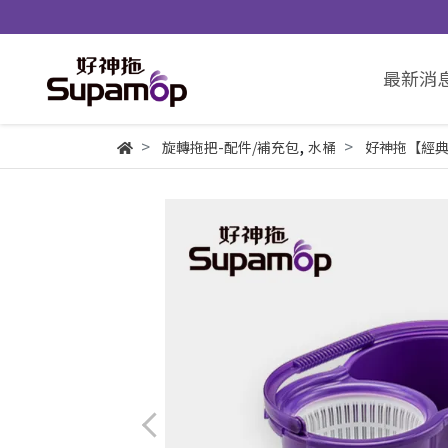
最新消
,
旋轉拖把-配件/補充包
水桶
好神拖【經