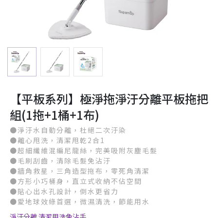
【平板系列】極淨拖淨汙分離平板拖把
組(1拖+1桶+1布)
●淨汙水自動分離，杜絕二次汙染
●離心甩洗，清潔甩乾2合1
●超細纖維混編尼龍絲，完美吸附灰塵毛髮
●毛刷刮齒，清除毛髮免沾汙
●牆角救星，三角造型拖布，零死角清潔
●方形小巧桶身，直立式收納不佔空間
●貼心出水孔設計，倒水更省力
●愛地球效綠首選，微濕清洗，節能用水
淨汙分離 清潔甩洗免沾手