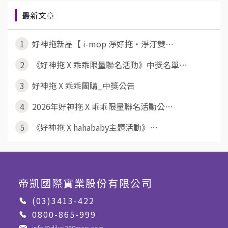
最新文章
1
好神拖新品【 i-mop 淨好拖・淨汙雙⋯
2
《好神拖 X 乖乖限量聯名活動》中獎名單⋯
3
好神拖 X 乖乖團購_中獎公告
4
2026年好神拖 X 乖乖限量聯名活動公⋯
5
《好神拖 X hahababy主題活動》⋯
帝凱國際實業股份有限公司
(03)3413-422
0800-865-999
info@dikai360mop.com